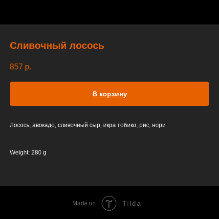
Сливочный лосось
857
р.
В корзину
Лосось, авокадо, сливочный сыр, икра тобико, рис, нори
Weight: 280 g
Tilda
Made on