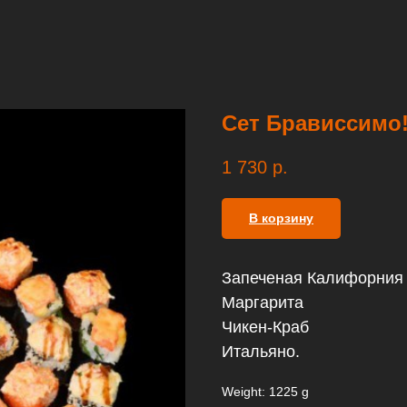
Сет Брависсимо!
1 730
р.
В корзину
Запеченая Калифорния
Маргарита
Чикен-Краб
Итальяно.
Weight: 1225 g